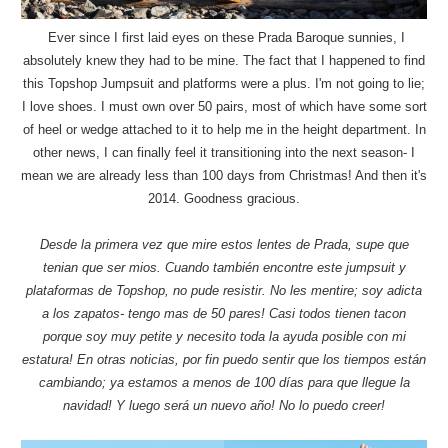
Ever since I first laid eyes on these Prada Baroque sunnies, I
absolutely knew they had to be mine. The fact that I happened to find
this Topshop Jumpsuit and platforms were a plus. I'm not going to lie;
I love shoes. I must own over 50 pairs, most of which have some sort
of heel or wedge attached to it to help me in the height department. In
other news, I can finally feel it transitioning into the next season- I
mean we are already less than 100 days from Christmas! And then it's
2014. Goodness gracious.
Desde la primera vez que mire estos lentes de Prada, supe que
tenian que ser mios. Cuando también encontre este jumpsuit y
plataformas de Topshop, no pude resistir. No les mentire; soy adicta
a los zapatos- tengo mas de 50 pares! Casi todos tienen tacon
porque soy muy petite y necesito toda la ayuda posible con mi
estatura! En otras noticias, por fin puedo sentir que los tiempos están
cambiando; ya estamos a menos de 100 días para que llegue la
navidad! Y luego será un nuevo año! No lo puedo creer!