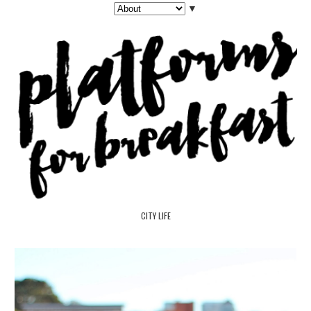
▼
CITY LIFE