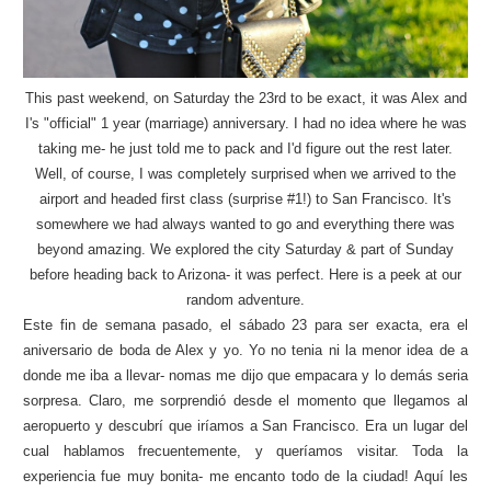
This past weekend, on Saturday the 23rd to be exact, it was Alex and
I's "official" 1 year (marriage) anniversary. I had no idea where he was
taking me- he just told me to pack and I'd figure out the rest later.
Well, of course, I was completely surprised when we arrived to the
airport and headed first class (surprise #1!) to San Francisco. It's
somewhere we had always wanted to go and everything there was
beyond amazing. We explored the city Saturday & part of Sunday
before heading back to Arizona- it was perfect. Here is a peek at our
random adventure.
Este fin de semana pasado, el sábado 23 para ser exacta, era el
aniversario de boda de Alex y yo. Yo no tenia ni la menor idea de a
donde me iba a llevar- nomas me dijo que empacara y lo demás seria
sorpresa. Claro, me sorprendió desde el momento que llegamos al
aeropuerto y descubrí que iríamos a San Francisco. Era un lugar del
cual hablamos frecuentemente, y queríamos visitar. Toda la
experiencia fue muy bonita- me encanto todo de la ciudad! Aquí les